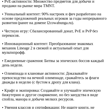
• PvE-активности: Множество предметов для добычи и
продажи на рынке мира TMNT.
• Уникальный контент: 90% настроек и фич разработано на
основе предложений реальных игроков за годы непрерывного
развития (ранее на домене l2cowabunga.ru).
• Честную игру: Сбалансированный донат, PvE и PvP без
перекосов.
• Инновационный контент: Преобразование знакомых
механик Lineage 2 в свежий и актуальный опыт для
мультипрофф.
• Ежедневные сражения: Битвы за эпических боссов каждый
день недели.
• Олимпиада и клановые активности: Доказывайте
превосходство на вечной олимпиаде, сражайтесь за флаги
дважды в неделю (с бустом к дропу для клана).
• Крафт и экипировка: Создавайте и улучшайте эпическую
бижутерию и другое снаряжение, но без занудства в виде
спойла, манора и добычи мелких ресурсов.
• Умения классов и сертификации: Не ищите книги, не