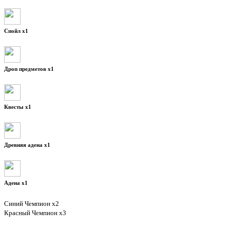
Спойл x1
Дроп предметов x1
Квесты x1
Древняя адена x1
Адена x1
Синий Чемпион х2
Красный Чемпион х3