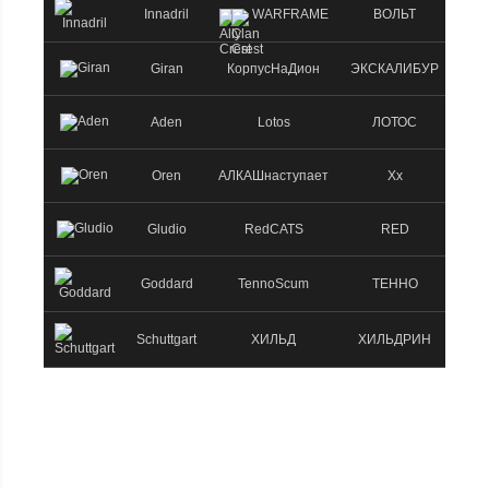
Innadril
WARFRAME
ВОЛЬТ
5
Giran
КорпусНаДион
ЭКСКАЛИБУР
5
Aden
Lotos
ЛОТОС
5
Oren
АЛКАШнаступает
Xx
5
Gludio
RedCATS
RED
5
Goddard
TennoScum
ТЕННО
5
Schuttgart
ХИЛЬД
ХИЛЬДРИН
0